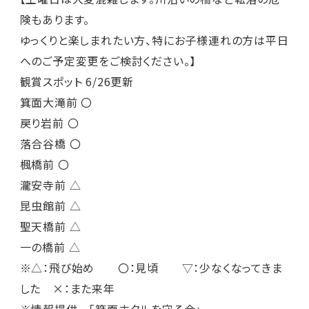
険もあります。
ゆっくりと楽しまれたい方、特にお子様連れの方は平日
へのご予定変更をご検討ください。】
観賞スポット 6/26更新
箕面大滝前 〇
戻り岩前 〇
落合谷橋 〇
楓橋前 〇
瀧安寺前 △
昆虫館前 △
聖天橋前 △
一の橋前 △
※△：飛び始め 〇：見頃 ▽：少なくなってきま
した ×：また来年
※情報提供 「箕面ホタルを守る会」