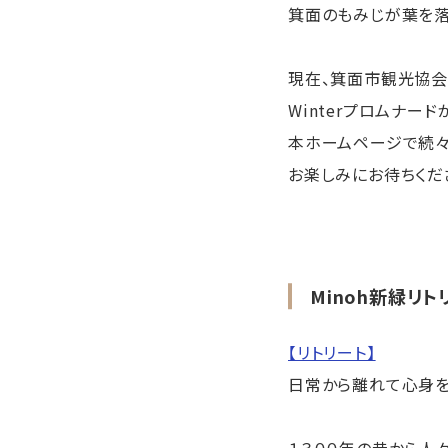
箕面のもみじが葉を落
現在、箕面市観光協会で
Winterプロムナー
本ホームページで続々
お楽しみにお待ちくだ
Minoh新緑リト
【リトリート】
日常から離れて心身
１３００年の昔から人