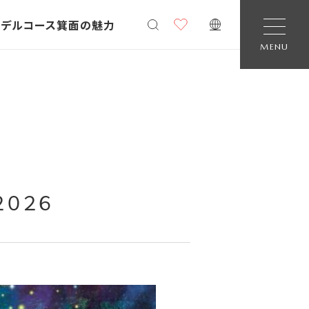
モデルコース
箕面の魅力
JP
MENU
２０２６