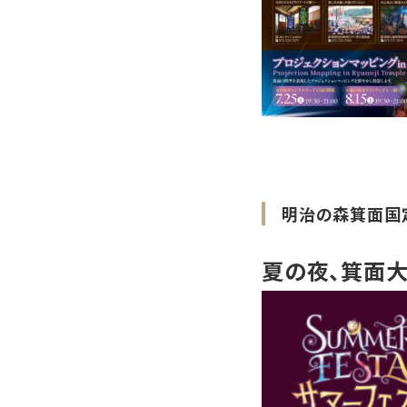
明治の森箕面国
夏の夜、箕面