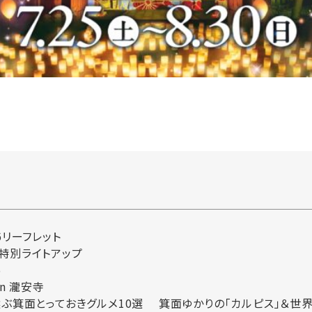
6リーフレット
特別ライトアップ
6
n 瀧安寺
選ぶ箕面とっておきグルメ10選 箕面ゆかりの「カルピス」＆世