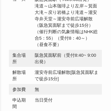
滝道～山本珈琲より左岸～箕面
大滝～戻り岩橋より滝道～瀧安
寺弁天堂～瀧安寺前広場解散
（阪急箕面駅まで徒歩15分）
（催行判断の気象情報はNHK総
合5：55）（受付8：40～）
（昼食不要）
集合場
阪急箕面駅前（受付8:40~ 9:00
所
出発）
解散場
瀧安寺前広場解散[阪急箕面駅ま
所
で徒歩15分]
参加費
無
申込期
当日受付
間