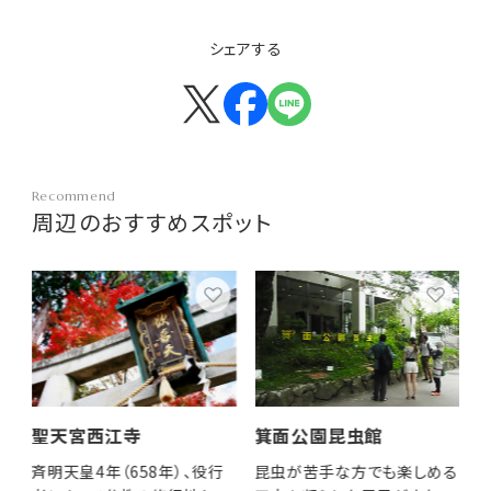
シェアする
Recommend
周辺のおすすめスポット
聖天宮西江寺
箕面公園昆虫館
M
斉明天皇4年（658年）、役行
昆虫が苦手な方でも楽しめる