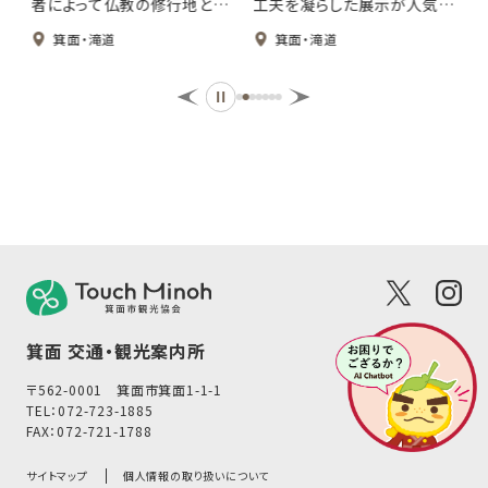
者によって仏教の修行地とし
工夫を凝らした展示が人気。
百
て開かれた、蟲供養で有名な
身近な昆虫の紹介や疑問に
箕面・滝道
箕面・滝道
の
お寺。 大聖歓喜天を祀った日
答える展示は期間ごとに入れ
水
本最初の根本霊場で、十一面
替わり、いつ訪れても新しい
と
観音菩薩、大黒天もあわせて
発見があります。一年中チョウ
大
お祀りされています。良縁の得
が飛んでいる放蝶園ではチョ
られる縁起物、「懸想文」で有
ウを間近で見ることができる
の
名です。 秋の紅葉の美しさは
ので、そっと観察してみましょ
格別ですが、紅葉が終わる12
う。土日祭日は、親子で楽しむ
い
月頃から5月頃までは椿の名
工作イベントに参加できます。
所としても知られています。
記
広
映
で
箕面 交通・観光案内所
美
〒562-0001 箕面市箕面1-1-1
TEL：
072-723-1885
FAX：072-721-1788
サイトマップ
個人情報の取り扱いについて