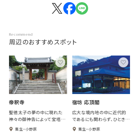
Recommend
周辺のおすすめスポット
帝釈寺
宿坊 応頂閣
」
聖徳太子の夢の中に現れた
広大な境内地の中に近代的
運
神々の御神告によって宝塔が
であるにも関わらず、ひときわ
わ
建立されました。本尊として
厳粛な雰囲気を漂わせる宿
粟生・小野原
粟生・小野原
。
帝釈天・毘沙門天・弁財天の
坊 応頂閣があります。大自然